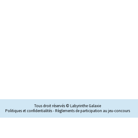
Tous droit réservés © Labyrinthe Galaxie
Politiques et confidentialités
-
Règlements de participation au jeu-concours