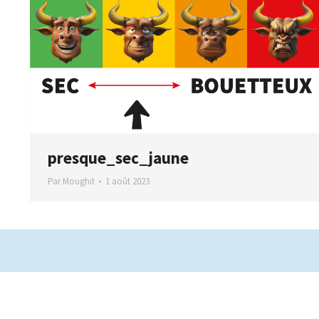
presque_sec_jaune
Par
Moughit
1 août 2023