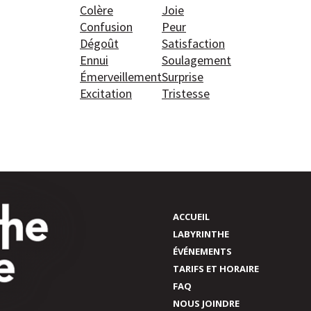
Colère
Joie
Confusion
Peur
Dégoût
Satisfaction
Ennui
Soulagement
Émerveillement
Surprise
Excitation
Tristesse
ACCUEIL
LABYRINTHE
ÉVÉNEMENTS
TARIFS ET HORAIRE
FAQ
NOUS JOINDRE