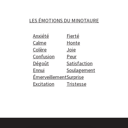
LES ÉMOTIONS DU MINOTAURE
Anxiété
Fierté
Calme
Honte
Colère
Joie
Confusion
Peur
Dégoût
Satisfaction
Ennui
Soulagement
Émerveillement
Surprise
Excitation
Tristesse